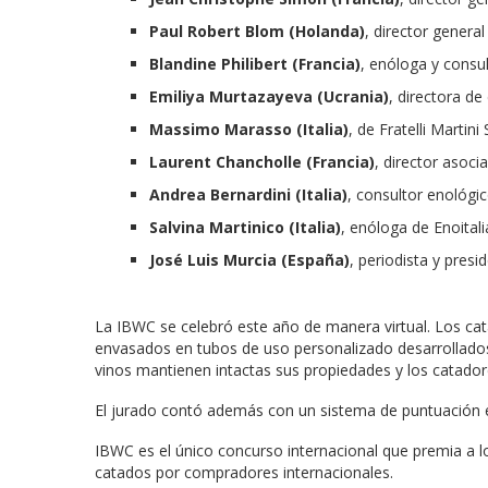
Paul Robert Blom (Holanda)
, director genera
Blandine Philibert (Francia)
, enóloga y consu
Emiliya Murtazayeva (Ucrania)
, directora d
Massimo Marasso (Italia)
, de Fratelli Martin
Laurent Chancholle (Francia)
, director asoc
Andrea Bernardini (Italia)
, consultor enológi
Salvina Martinico (Italia)
, enóloga de Enoital
José Luis Murcia (España)
, periodista y pres
La IBWC se celebró este año de manera virtual. Los cata
envasados en tubos de uso personalizado desarrollados 
vinos mantienen intactas sus propiedades y los catado
El jurado contó además con un sistema de puntuación e
IBWC es el único concurso internacional que premia a l
catados por compradores internacionales.