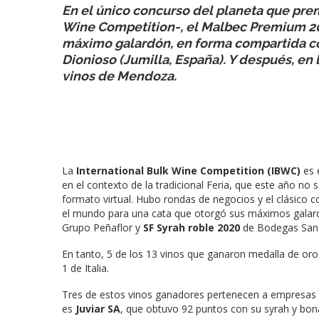
En el único concurso del planeta que premi
Wine Competition-, el Malbec Premium 201
máximo galardón, en forma compartida co
Dionioso (Jumilla, España). Y después, en l
vinos de Mendoza.
La
International Bulk Wine Competition (IBWC)
es 
en el contexto de la tradicional Feria, que este año no
formato virtual. Hubo rondas de negocios y el clásico 
el mundo para una cata que otorgó sus máximos galar
Grupo Peñaflor y
SF Syrah roble 2020
de Bodegas San D
En tanto, 5 de los 13 vinos que ganaron medalla de oro s
1 de Italia.
Tres de estos vinos ganadores pertenecen a empresas a
es
Juviar SA
, que obtuvo 92 puntos con su syrah y bo