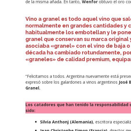
de la misma añada. En tanto,
Wenfor
obtuvo el oro co
Vino a granel es todo aquel vino que sal
normalmente en grandes cantidades y 
habitualmente los embotellan y le pone
granel que conservan su marca original 
asociaba «granel» con el vino de baja o
década ha cambiado rotundamente, por
«graneles» de calidad premium, equipar
“Felicitamos a todos. Argentina nuevamente está prese
expresó sobre los galardones a vinos argentinos
José 
Granel.
Los catadores que han tenido la responsabilidad 
sido:
Silvia Anthonj (Alemania)
, escritora especiali
Jean Christophe Simon (Francia)
, director ge