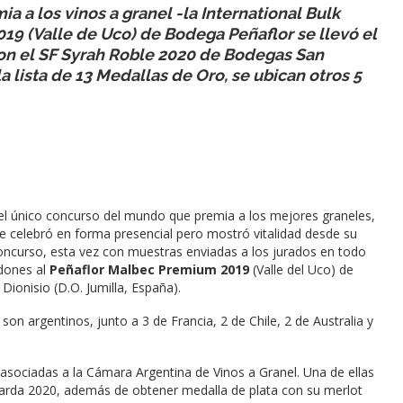
a a los vinos a granel -la International Bulk
9 (Valle de Uco) de Bodega Peñaflor se llevó el
n el SF Syrah Roble 2020 de Bodegas San
a lista de 13 Medallas de Oro, se ubican otros 5
el único concurso del mundo que premia a los mejores graneles,
 se celebró en forma presencial pero mostró vitalidad desde su
concurso, esta vez con muestras enviadas a los jurados en todo
dones al
Peñaflor Malbec Premium 2019
(Valle del Uco) de
ionisio (D.O. Jumilla, España).
on argentinos, junto a 3 de Francia, 2 de Chile, 2 de Australia y
sociadas a la Cámara Argentina de Vinos a Granel. Una de ellas
narda 2020, además de obtener medalla de plata con su merlot