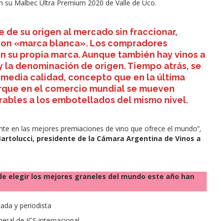
n su Malbec Ultra Premium 2020 de Valle de Uco.
e de su origen al mercado sin fraccionar,
con «marca blanca». Los compradores
n su propia marca. Aunque también hay vinos a
y la denominación de origen. Tiempo atrás, se
 media calidad, concepto que en la última
que en el comercio mundial se mueven
ables a los embotellados del mismo nivel.
nte en las mejores premiaciones de vino que ofrece el mundo”
,
Bartolucci, presidente de la Cámara Argentina de Vinos a
de elegir los mejores graneles del mundo este año han
zada y periodista
neral de JCS internacional