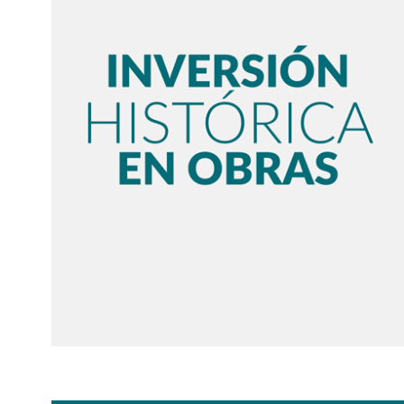
OTRO ATAQUE AL VINO:
YA SE PUEDE ACCEDE
DIPUTADOS FRANCESES
EDICIÓN...
QUIEREN...
15 julio, 2021
8 febrero, 2025