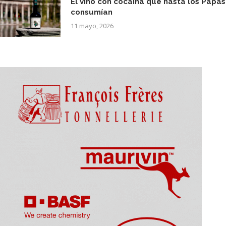
El vino con cocaína que hasta los Papas
consumían
11 mayo, 2026