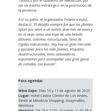
Turístico por el Gobierno de Mendoza», por
ser un evento estratégico en la promoción de
la provincia.
Por su parte, el organizador Federico Kunz,
destacó:
“El desafío siempre fue que los jóvenes
opten por venir a un evento divertido de vinos y
no lo vean como una expo de una bebida
distante, solemne, estructurada, llena de
rígidas indicaciones. Hoy hay un gran mercado
y opciones para los más jóvenes, etiquetas
desestructuradas, vinos innovadores,
espumantes para acompañar una gran gama
de comidas, eso buscan”
.
Para agendar
Wine Expo:
Días 10 y 11 de agosto de 2023
Lugar:
Hotel Casino Cóndor de Los Andes,
frente al Mendoza Shopping, Guaymallén,
Mendoza
Horarios:
De 18 a 22 hs, el jueves. Y, de 18 a