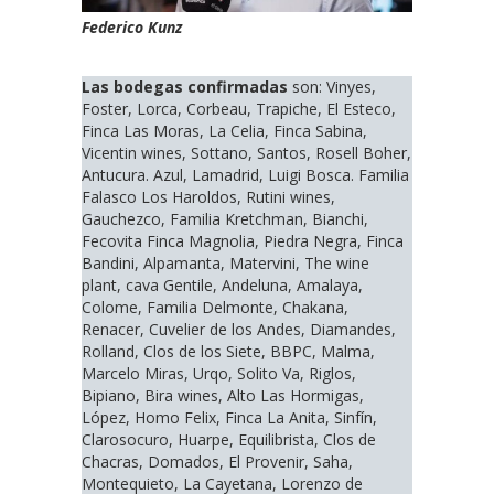
Federico Kunz
Las bodegas confirmadas
son: Vinyes,
Foster, Lorca, Corbeau, Trapiche, El Esteco,
Finca Las Moras, La Celia, Finca Sabina,
Vicentin wines, Sottano, Santos, Rosell Boher,
Antucura. Azul, Lamadrid, Luigi Bosca. Familia
Falasco Los Haroldos, Rutini wines,
Gauchezco, Familia Kretchman, Bianchi,
Fecovita Finca Magnolia, Piedra Negra, Finca
Bandini, Alpamanta, Matervini, The wine
plant, cava Gentile, Andeluna, Amalaya,
Colome, Familia Delmonte, Chakana,
Renacer, Cuvelier de los Andes, Diamandes,
Rolland, Clos de los Siete, BBPC, Malma,
Marcelo Miras, Urqo, Solito Va, Riglos,
Bipiano, Bira wines, Alto Las Hormigas,
López, Homo Felix, Finca La Anita, Sinfín,
Clarosocuro, Huarpe, Equilibrista, Clos de
Chacras, Domados, El Provenir, Saha,
Montequieto, La Cayetana, Lorenzo de