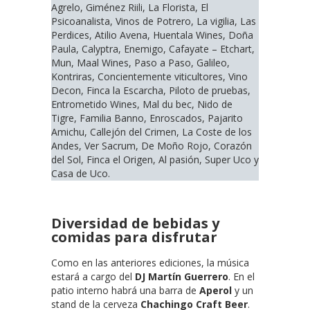
Agrelo, Giménez Riili, La Florista, El
Psicoanalista, Vinos de Potrero, La vigilia, Las
Perdices, Atilio Avena, Huentala Wines, Doña
Paula, Calyptra, Enemigo, Cafayate – Etchart,
Mun, Maal Wines, Paso a Paso, Galileo,
Kontriras, Concientemente viticultores, Vino
Decon, Finca la Escarcha, Piloto de pruebas,
Entrometido Wines, Mal du bec, Nido de
Tigre, Familia Banno, Enroscados, Pajarito
Amichu, Callejón del Crimen, La Coste de los
Andes, Ver Sacrum, De Moño Rojo, Corazón
del Sol, Finca el Origen, Al pasión, Super Uco y
Casa de Uco.
Diversidad de bebidas y
comidas para disfrutar
Como en las anteriores ediciones, la música
estará a cargo del
DJ Martín Guerrero
. En el
patio interno habrá una barra de
Aperol
y un
stand de la cerveza
Chachingo Craft Beer
.