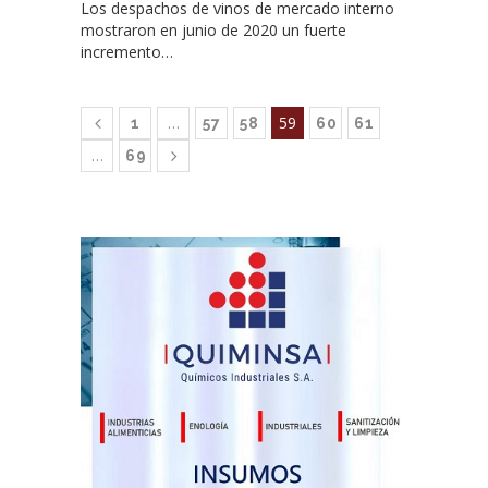
Los despachos de vinos de mercado interno
mostraron en junio de 2020 un fuerte
incremento…
…
59
1
57
58
60
61
…
69