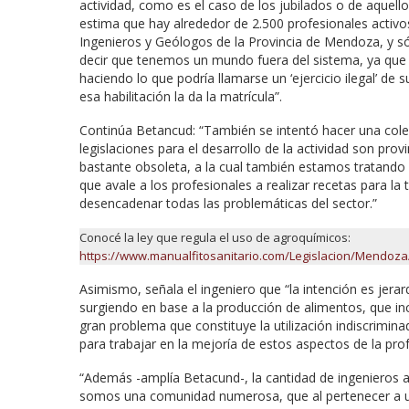
actividad, como es el caso de los jubilados o de aquell
estima que hay alrededor de 2.500 profesionales activos
Ingenieros y Geólogos de la Provincia de Mendoza, y sól
decir que tenemos un mundo fuera del sistema, ya que 
haciendo lo que podría llamarse un ‘ejercicio ilegal’ de 
esa habilitación la da la matrícula”.
Continúa Betancud: “También se intentó hacer una coleg
legislaciones para el desarrollo de la actividad son pr
bastante obsoleta, a la cual también estamos tratando d
que avale a los profesionales a realizar recetas para l
desencadenar todas las problemáticas del sector.”
Conocé la ley que regula el uso de agroquímicos:
https://www.manualfitosanitario.com/Legislacion/Mendoza
Asimismo, señala el ingeniero que “la intención es jera
surgiendo en base a la producción de alimentos, que incl
gran problema que constituye la utilización indiscrimin
para trabajar en la mejoría de estos aspectos de la prof
“Además -amplía Betacund-, la cantidad de ingeniero
somos una comunidad numerosa, que al pertenecer a u