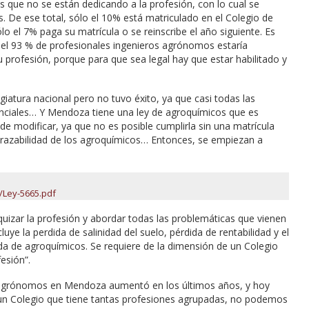
os que no se están dedicando a la profesión, con lo cual se
. De ese total, sólo el 10% está matriculado en el Colegio de
o el 7% paga su matrícula o se reinscribe el año siguiente. Es
el 93 % de profesionales ingenieros agrónomos estaría
su profesión, porque para que sea legal hay que estar habilitado y
iatura nacional pero no tuvo éxito, ya que casi todas las
ovinciales… Y Mendoza tiene una ley de agroquímicos que es
e modificar, ya que no es posible cumplirla sin una matrícula
a trazabilidad de los agroquímicos… Entonces, se empiezan a
/Ley-5665.pdf
rquizar la profesión y abordar todas las problemáticas que vienen
uye la perdida de salinidad del suelo, pérdida de rentabilidad y el
ada de agroquímicos. Se requiere de la dimensión de un Colegio
esión”.
s agrónomos en Mendoza aumentó en los últimos años, y hoy
n Colegio que tiene tantas profesiones agrupadas, no podemos