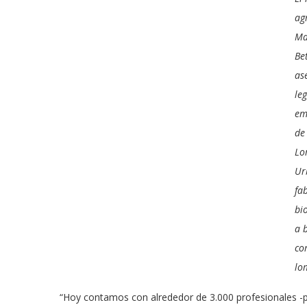
ag
Ma
Be
as
leg
em
de
Lo
Ur
fa
bio
a 
co
lo
“Hoy contamos con alrededor de 3.000 profesionales -