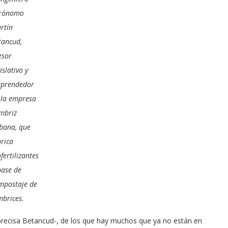
rónomo
rtín
tancud,
esor
islativo y
prendedor
 la empresa
mbriz
bana, que
brica
fertilizantes
base de
mpostaje de
mbrices.
precisa Betancud-, de los que hay muchos que ya no están en