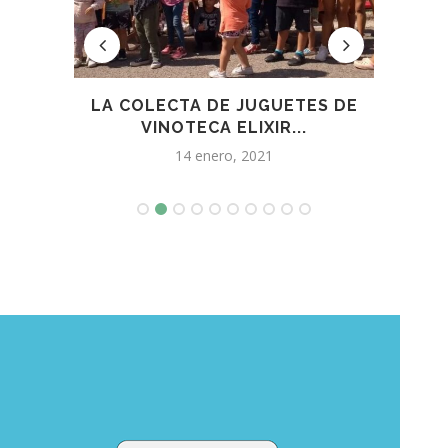
IESTA
LA COLECTA DE JUGUETES DE
E
VINOTECA ELIXIR...
INSE
14 enero, 2021