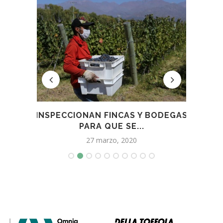
L
INSPECCIONAN FINCAS Y BODEGAS
LA
A...
PARA QUE SE...
27 marzo, 2020