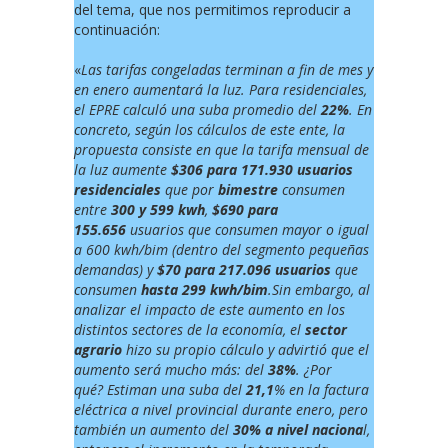
del tema, que nos permitimos reproducir a
continuación:
«
Las tarifas congeladas terminan a fin de mes y
en enero aumentará la luz. Para residenciales,
el EPRE calculó una suba promedio del
22%
. En
concreto, según los cálculos de este ente, la
propuesta consiste en que la tarifa mensual de
la luz aumente
$306 para 171.930 usuarios
residenciales
que por
bimestre
consumen
entre
300 y 599 kwh
,
$690 para
155.656
usuarios que consumen mayor o igual
a 600 kwh/bim (dentro del segmento pequeñas
demandas) y
$70 para 217.096 usuarios
que
consumen
hasta 299 kwh/bim
.Sin embargo, al
analizar el impacto de este aumento en los
distintos sectores de la economía, el
sector
agrario
hizo su propio cálculo y advirtió que el
aumento será mucho más: del
38%
. ¿Por
qué? Estiman una suba del
21,1
% en la factura
eléctrica a nivel provincial durante enero, pero
también un aumento del
30% a nivel naciona
l,